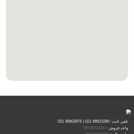
تلفن ثابت: 88923280 021 | 88902876 021
واحد فروش:
09109734363