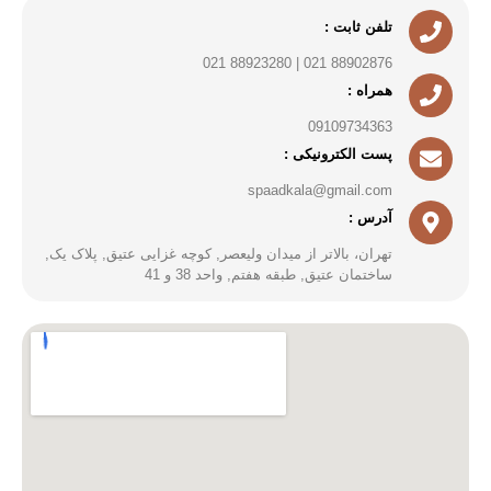
تلفن ثابت :
88902876 021 | 88923280 021
همراه :
09109734363
پست الکترونیکی :
spaadkala@gmail.com
آدرس :
تهران، بالاتر از میدان ولیعصر, کوچه غزایی عتیق, پلاک یک,
ساختمان عتیق, طبقه هفتم, واحد 38 و 41