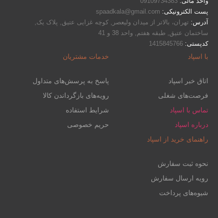
واحد مالی:
09109734383
پست الکترونیکی:
spaadkala@gmail.com
آدرس:
تهران، بالاتر از میدان ولیعصر, کوچه غزایی عتیق, پلاک یک,
ساختمان عتیق, طبقه هفتم, واحد 38 و 41
کدپستی:
1415845766
با اسپاد
خدمات مشتریان
اتاق خبر اسپاد
پاسخ به پرسش‌های متداول
فرصت‌های شغلی
رویه‌های بازگرداندن کالا
تماس با اسپاد
شرایط استفاده
درباره اسپاد
حریم خصوصی
راهنمای خرید از اسپاد
نحوه ثبت سفارش
رویه ارسال سفارش
شیوه‌های پرداخت